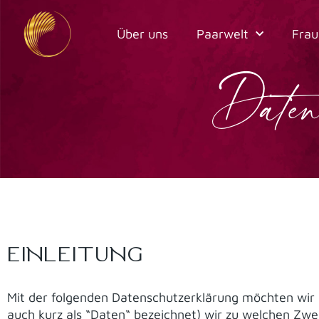
Zum
Inhalt
Über uns
Paarwelt
Frau
springen
Daten
EINLEITUNG
Mit der folgenden Datenschutzerklärung möchten wir 
auch kurz als “Daten“ bezeichnet) wir zu welchen Zwe