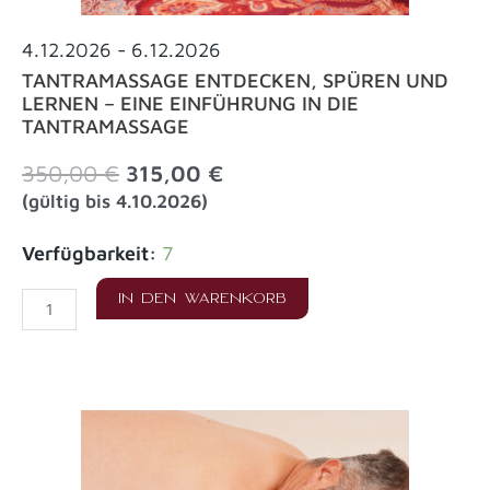
4.12.2026
- 6.12.2026
TANTRAMASSAGE ENTDECKEN, SPÜREN UND
LERNEN – EINE EINFÜHRUNG IN DIE
TANTRAMASSAGE
Ursprünglicher
Aktueller
350,00
€
315,00
€
Preis
Preis
(gültig bis 4.10.2026)
war:
ist:
350,00 €
315,00 €.
Tantramassage
Verfügbarkeit:
7
entdecken,
IN DEN WARENKORB
spüren
und
lernen
-
eine
Einführung
in
die