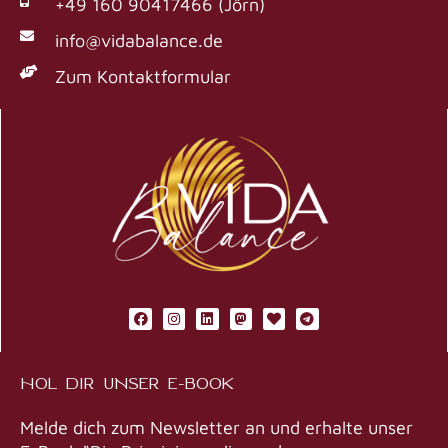
+49 160 90417466 (Jörn)
info@vidabalance.de
Zum Kontaktformular
F
I
L
M
H
T
a
n
i
a
e
e
c
s
n
s
a
l
e
t
k
t
r
e
b
a
e
o
t
g
HOL DIR UNSER E-BOOK
o
g
d
d
r
o
r
i
o
a
k
a
n
n
m
m
Melde dich zum Newsletter an und erhalte unser