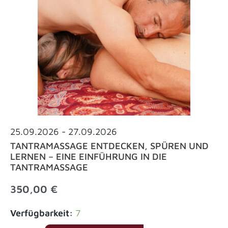
Tantramassage
Menge
25.09.2026
- 27.09.2026
TANTRAMASSAGE ENTDECKEN, SPÜREN UND
LERNEN – EINE EINFÜHRUNG IN DIE
TANTRAMASSAGE
350,00
€
Tantramassage
Verfügbarkeit:
7
entdecken,