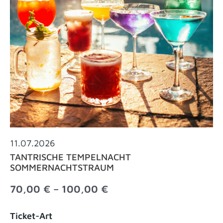
11.07.2026
TANTRISCHE TEMPELNACHT
SOMMERNACHTSTRAUM
Preisspanne:
70,00
€
–
100,00
€
70,00 €
bis
Tantrische
Ticket-Art