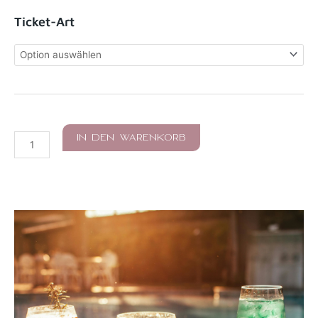
150,00 €
bis
Tantrisches
Ticket-Art
210,00 €
Tempelwochenende
Menge
IN DEN WARENKORB