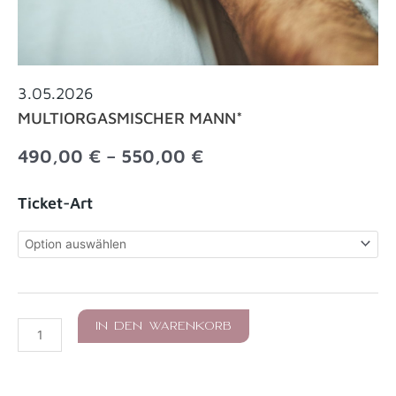
3.05.2026
MULTIORGASMISCHER MANN*
Preisspanne:
490,00
€
–
550,00
€
490,00 €
bis
Multiorgasmischer
Ticket-Art
550,00 €
Mann*
Menge
IN DEN WARENKORB