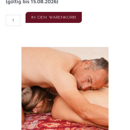
Preis
Preis
(gültig bis 15.08.2026)
war:
ist:
890,00 €
790,00 €.
Multiorgasmischer
IN DEN WARENKORB
Mann*
Menge