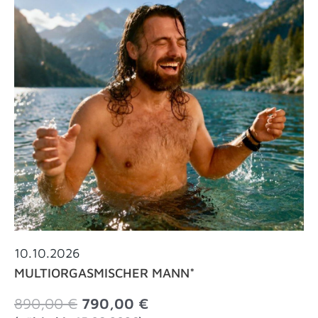
10.10.2026
MULTIORGASMISCHER MANN*
Ursprünglicher
Aktueller
890,00
€
790,00
€