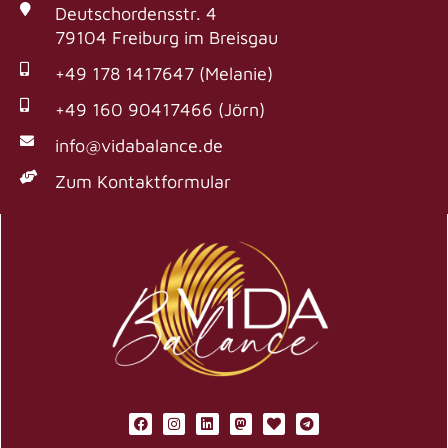
Deutschordensstr. 4
79104 Freiburg im Breisgau
+49 178 1417647 (Melanie)
+49 160 90417466 (Jörn)
info@vidabalance.de
Zum Kontaktformular
F
I
L
M
H
T
a
n
i
a
e
e
c
s
n
s
a
l