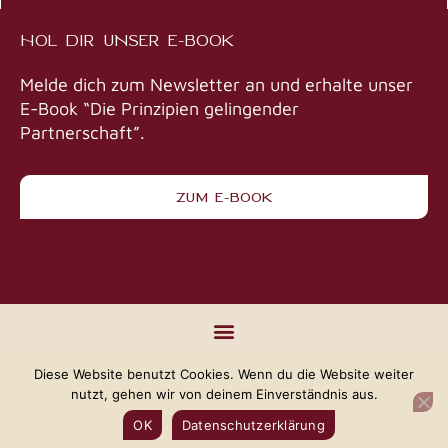
e
t
k
t
r
e
b
a
e
o
t
g
HOL DIR UNSER E-BOOK
o
g
d
d
r
o
r
i
o
a
k
a
n
n
m
m
Melde dich zum Newsletter an und erhalte unser
E-Book “Die Prinzipien gelingender
Partnerschaft”.
ZUM E-BOOK
Copyright © 2025 Melanie und Jörn Lentes GbR | Design by
Diese Website benutzt Cookies. Wenn du die Website weiter
Layana Webdesign
nutzt, gehen wir von deinem Einverständnis aus.
OK
Datenschutzerklärung
Vertrag widerrufen