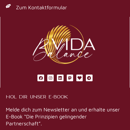
Zum Kontaktformular
F
I
L
M
H
T
a
n
i
a
e
e
c
s
n
s
a
l
e
t
k
t
r
e
b
a
e
o
t
g
HOL DIR UNSER E-BOOK
o
g
d
d
r
o
r
i
o
a
k
a
n
n
m
m
Melde dich zum Newsletter an und erhalte unser
E-Book “Die Prinzipien gelingender
Partnerschaft”.