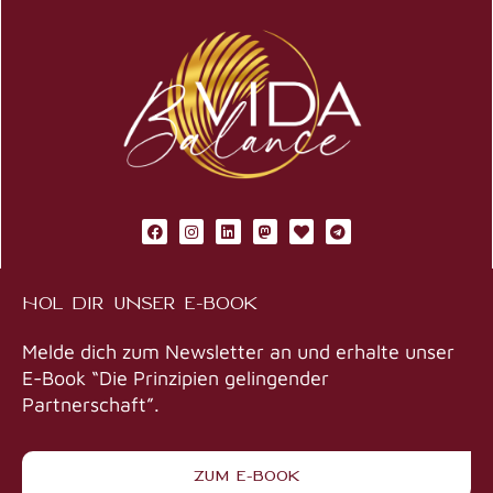
F
I
L
M
H
T
a
n
i
a
e
e
c
s
n
s
a
l
e
t
k
t
r
e
b
a
e
o
t
g
HOL DIR UNSER E-BOOK
o
g
d
d
r
o
r
i
o
a
k
a
n
n
m
m
Melde dich zum Newsletter an und erhalte unser
E-Book “Die Prinzipien gelingender
Partnerschaft”.
ZUM E-BOOK